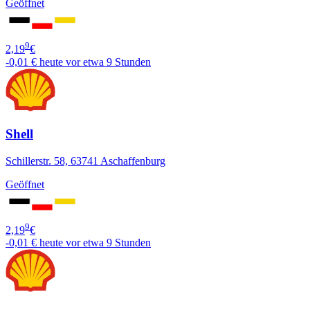
Geöffnet
9
2,19
€
-0,01 €
heute vor etwa 9 Stunden
Shell
Schillerstr. 58, 63741 Aschaffenburg
Geöffnet
9
2,19
€
-0,01 €
heute vor etwa 9 Stunden