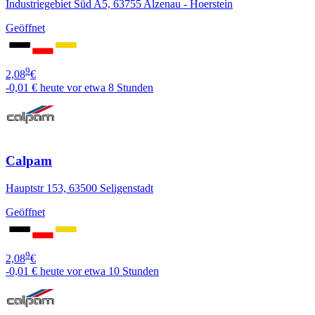
Industriegebiet Süd A5, 63755 Alzenau - Hoerstein
Geöffnet
9
2,08
€
-0,01 €
heute vor etwa 8 Stunden
Calpam
Hauptstr 153, 63500 Seligenstadt
Geöffnet
9
2,08
€
-0,01 €
heute vor etwa 10 Stunden