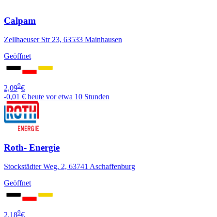
Calpam
Zellhaeuser Str 23, 63533 Mainhausen
Geöffnet
9
2,09
€
-0,01 €
heute vor etwa 10 Stunden
Roth- Energie
Stockstädter Weg. 2, 63741 Aschaffenburg
Geöffnet
9
2,18
€