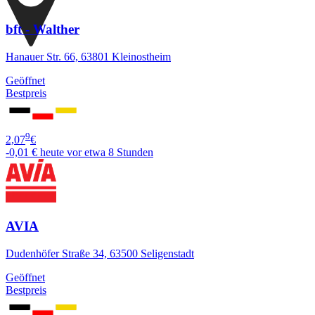
bft - Walther
Hanauer Str. 66, 63801 Kleinostheim
Geöffnet
Bestpreis
9
2,07
€
-0,01 €
heute vor etwa 8 Stunden
AVIA
Dudenhöfer Straße 34, 63500 Seligenstadt
Geöffnet
Bestpreis