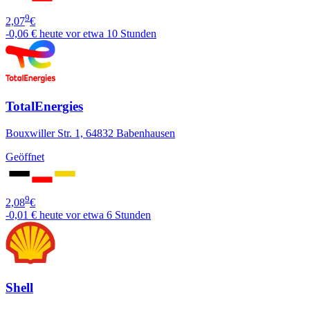
9
2,07
€
-0,06 €
heute vor etwa 10 Stunden
TotalEnergies
Bouxwiller Str. 1, 64832 Babenhausen
Geöffnet
9
2,08
€
-0,01 €
heute vor etwa 6 Stunden
Shell