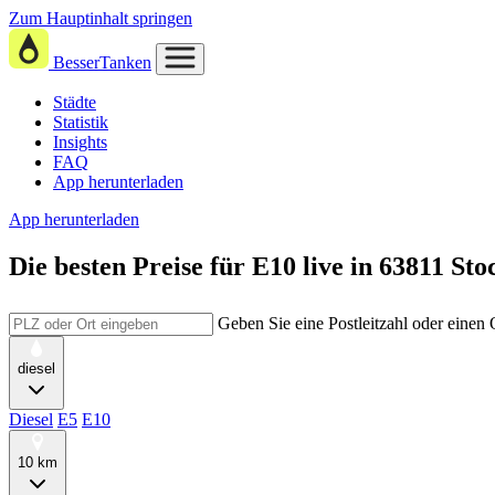
Zum Hauptinhalt springen
BesserTanken
Städte
Statistik
Insights
FAQ
App herunterladen
App herunterladen
Die besten Preise für E10
live in
63811 Sto
Geben Sie eine Postleitzahl oder einen
diesel
Diesel
E5
E10
10 km