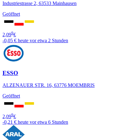
Industriestrasse 2, 63533 Mainhausen
Geöffnet
9
2,09
€
-0,05 €
heute vor etwa 2 Stunden
ESSO
ALZENAUER STR. 16, 63776 MOEMBRIS
Geöffnet
9
2,09
€
-0,21 €
heute vor etwa 6 Stunden