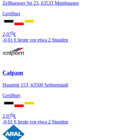
Zellhaeuser Str 23, 63533 Mainhausen
Geöffnet
9
2,07
€
-0,01 €
heute vor etwa 2 Stunden
Calpam
Hauptstr 153, 63500 Seligenstadt
Geöffnet
9
2,07
€
-0,01 €
heute vor etwa 2 Stunden