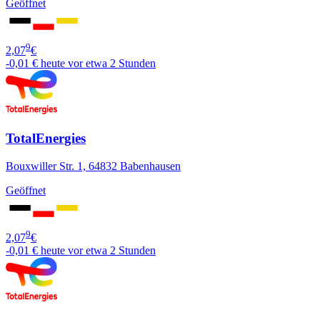
Geöffnet
9
2,07
€
-0,01 €
heute vor etwa 2 Stunden
TotalEnergies
Bouxwiller Str. 1, 64832 Babenhausen
Geöffnet
9
2,07
€
-0,01 €
heute vor etwa 2 Stunden