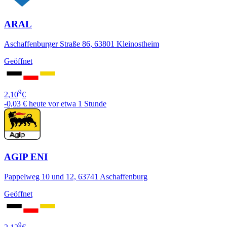
ARAL
Aschaffenburger Straße 86, 63801 Kleinostheim
Geöffnet
9
2,10
€
-0,03 €
heute vor etwa 1 Stunde
AGIP ENI
Pappelweg 10 und 12, 63741 Aschaffenburg
Geöffnet
9