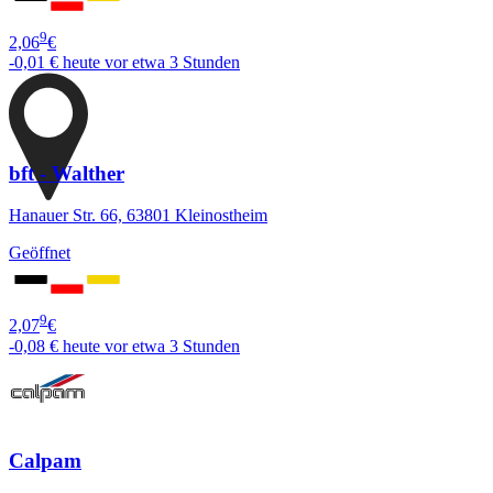
9
2,06
€
-0,01 €
heute vor etwa 3 Stunden
bft - Walther
Hanauer Str. 66, 63801 Kleinostheim
Geöffnet
9
2,07
€
-0,08 €
heute vor etwa 3 Stunden
Calpam