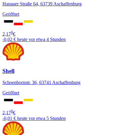
Hanauer Straße 64, 63739 Aschaffenburg
Geöffnet
9
2,17
€
-0,02 €
heute vor etwa 4 Stunden
Shell
Schoenbornstr. 36, 63741 Aschaffenburg
Geöffnet
9
2,17
€
-0,01 €
heute vor etwa 5 Stunden