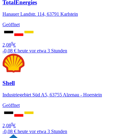
TotalEnergies
Hanauer Landstr. 114, 63791 Karlstein
Geöffnet
9
2,08
€
-0,08 €
heute vor etwa 3 Stunden
Shell
Industriegebiet Süd A5, 63755 Alzenau - Hoerstein
Geöffnet
9
2,08
€
-0,08 €
heute vor etwa 3 Stunden