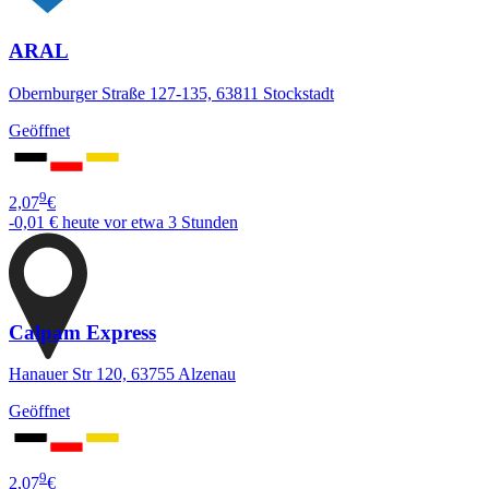
ARAL
Obernburger Straße 127-135, 63811 Stockstadt
Geöffnet
9
2,07
€
-0,01 €
heute vor etwa 3 Stunden
Calpam Express
Hanauer Str 120, 63755 Alzenau
Geöffnet
9
2,07
€