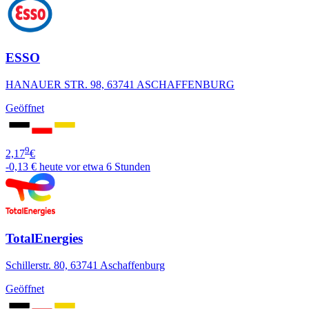
ESSO
HANAUER STR. 98, 63741 ASCHAFFENBURG
Geöffnet
9
2,17
€
-0,13 €
heute vor etwa 6 Stunden
TotalEnergies
Schillerstr. 80, 63741 Aschaffenburg
Geöffnet