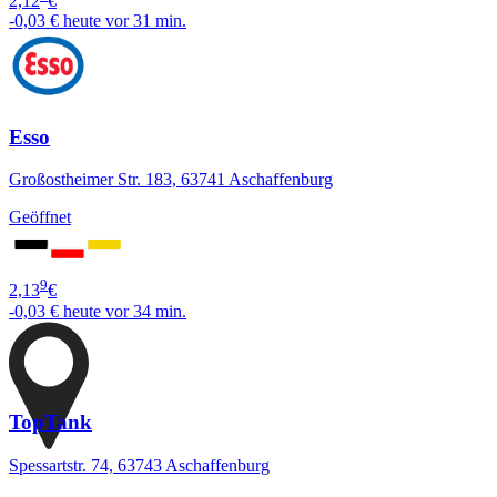
2,12
€
-0,03 €
heute vor 31 min.
Esso
Großostheimer Str. 183, 63741 Aschaffenburg
Geöffnet
9
2,13
€
-0,03 €
heute vor 34 min.
TopTank
Spessartstr. 74, 63743 Aschaffenburg