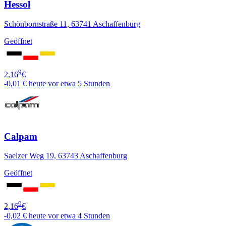
Hessol
Schönbornstraße 11, 63741 Aschaffenburg
Geöffnet
9
2,16
€
-0,01 €
heute vor etwa 5 Stunden
Calpam
Saelzer Weg 19, 63743 Aschaffenburg
Geöffnet
9
2,16
€
-0,02 €
heute vor etwa 4 Stunden