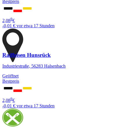
Bestpreis
9
2,08
€
-0,01 €
vor etwa 17 Stunden
Raiffeisen Hunsrück
Industriestraße, 56283 Halsenbach
Geöffnet
Bestpreis
9
2,08
€
-0,01 €
vor etwa 17 Stunden