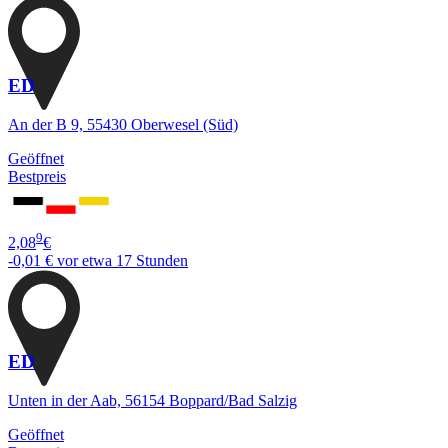
ED
An der B 9, 55430 Oberwesel (Süd)
Geöffnet
Bestpreis
9
2,08
€
-0,01 €
vor etwa 17 Stunden
ED
Unten in der Aab, 56154 Boppard/Bad Salzig
Geöffnet