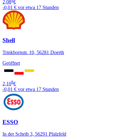
9
2,08
€
-0,01 €
vor etwa 17 Stunden
Shell
Trinkbornstr. 10, 56281 Doerth
Geöffnet
9
2,10
€
-0,01 €
vor etwa 17 Stunden
ESSO
In der Scheib 3, 56291 Pfalzfeld