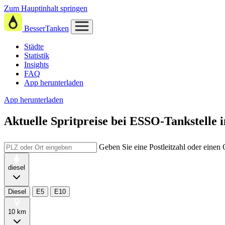
Zum Hauptinhalt springen
BesserTanken
Städte
Statistik
Insights
FAQ
App herunterladen
App herunterladen
Aktuelle Spritpreise
bei
ESSO-Tankstelle i
Geben Sie eine Postleitzahl oder einen
diesel
Diesel
E5
E10
10 km