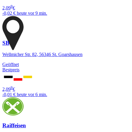
9
2,09
€
-0,02 €
heute vor 9 min.
SB
Wellmicher Str. 82, 56346 St. Goarshausen
Geöffnet
Bestpreis
9
2,09
€
-0,01 €
heute vor 6 min.
Raiffeisen