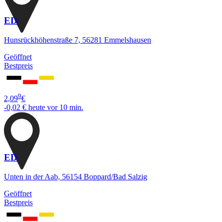
ED
Hunsrückhöhenstraße 7, 56281 Emmelshausen
Geöffnet
Bestpreis
9
2,09
€
-0,02 €
heute vor 10 min.
ED
Unten in der Aab, 56154 Boppard/Bad Salzig
Geöffnet
Bestpreis