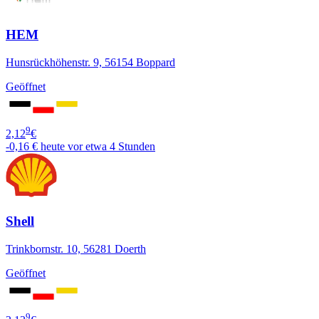
HEM
Hunsrückhöhenstr. 9, 56154 Boppard
Geöffnet
9
2,12
€
-0,16 €
heute vor etwa 4 Stunden
Shell
Trinkbornstr. 10, 56281 Doerth
Geöffnet
9