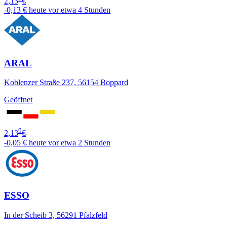
2,13
€
-0,13 €
heute vor etwa 4 Stunden
ARAL
Koblenzer Straße 237, 56154 Boppard
Geöffnet
9
2,13
€
-0,05 €
heute vor etwa 2 Stunden
ESSO
In der Scheib 3, 56291 Pfalzfeld