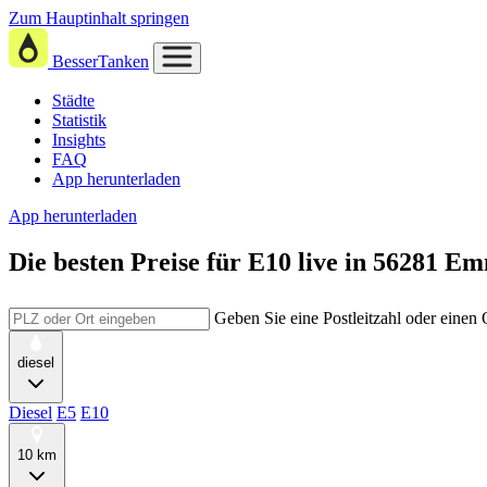
Zum Hauptinhalt springen
BesserTanken
Städte
Statistik
Insights
FAQ
App herunterladen
App herunterladen
Die besten Preise für E10
live in
56281 Em
Geben Sie eine Postleitzahl oder einen
diesel
Diesel
E5
E10
10 km