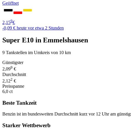
Geöffnet
9
2,15
€
-0,09 €
heute vor etwa 2 Stunden
Super E10 in Emmelshausen
9 Tankstellen im Umkreis von 10 km
Günstigster
9
2,09
€
Durchschnitt
2
2,12
€
Preisspanne
6,0 ct
Beste Tankzeit
Benzin ist im bundesweiten Durchschnitt kurz vor 12 Uhr am günstig
Starker Wettbewerb