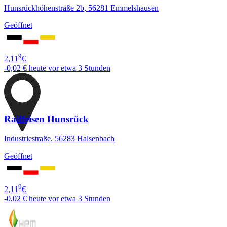
Hunsrückhöhenstraße 2b, 56281 Emmelshausen
Geöffnet
9
2,11
€
-0,02 €
heute vor etwa 3 Stunden
Raiffeisen Hunsrück
Industriestraße, 56283 Halsenbach
Geöffnet
9
2,11
€
-0,02 €
heute vor etwa 3 Stunden