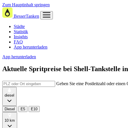
Zum Hauptinhalt springen
BesserTanken
Städte
Statistik
Insights
FAQ
App herunterladen
App herunterladen
Aktuelle Spritpreise
bei
Shell-Tankstelle i
Geben Sie eine Postleitzahl oder einen
diesel
Diesel
E5
E10
10 km