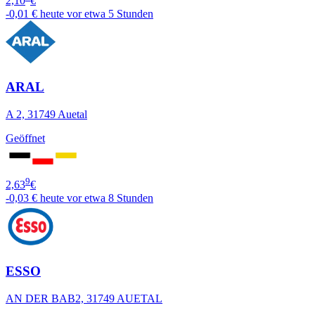
2,10
€
-0,01 €
heute vor etwa 5 Stunden
ARAL
A 2, 31749 Auetal
Geöffnet
9
2,63
€
-0,03 €
heute vor etwa 8 Stunden
ESSO
AN DER BAB2, 31749 AUETAL