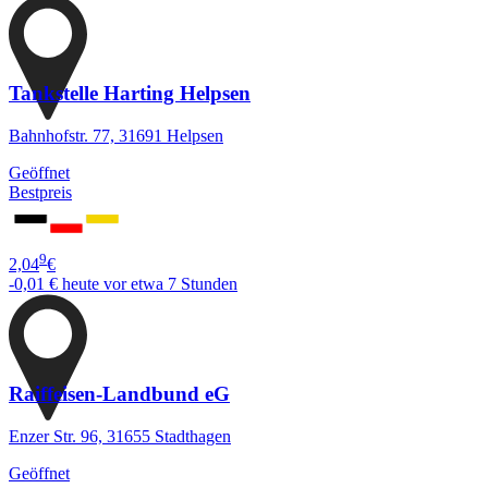
Tankstelle Harting Helpsen
Bahnhofstr. 77, 31691 Helpsen
Geöffnet
Bestpreis
9
2,04
€
-0,01 €
heute vor etwa 7 Stunden
Raiffeisen-Landbund eG
Enzer Str. 96, 31655 Stadthagen
Geöffnet