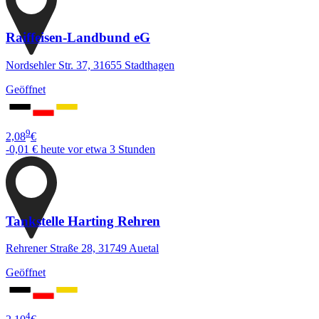
Raiffeisen-Landbund eG
Nordsehler Str. 37, 31655 Stadthagen
Geöffnet
9
2,08
€
-0,01 €
heute vor etwa 3 Stunden
Tankstelle Harting Rehren
Rehrener Straße 28, 31749 Auetal
Geöffnet
4