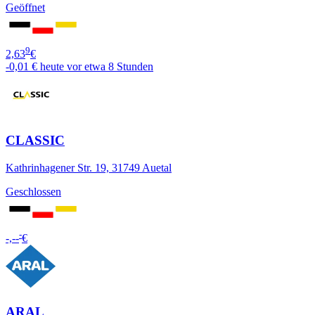
Geöffnet
9
2,63
€
-0,01 €
heute vor etwa 8 Stunden
CLASSIC
Kathrinhagener Str. 19, 31749 Auetal
Geschlossen
-
-,--
€
ARAL