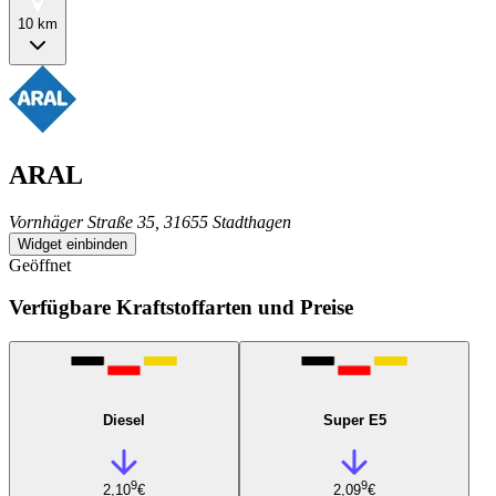
10 km
ARAL
Vornhäger Straße 35, 31655 Stadthagen
Widget einbinden
Geöffnet
Verfügbare Kraftstoffarten und Preise
Diesel
Super E5
9
9
2,10
€
2,09
€