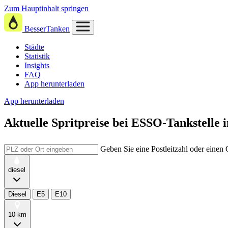
Zum Hauptinhalt springen
BesserTanken
Städte
Statistik
Insights
FAQ
App herunterladen
App herunterladen
Aktuelle Spritpreise
bei
ESSO-Tankstelle
Geben Sie eine Postleitzahl oder einen
diesel
Diesel
E5
E10
10 km