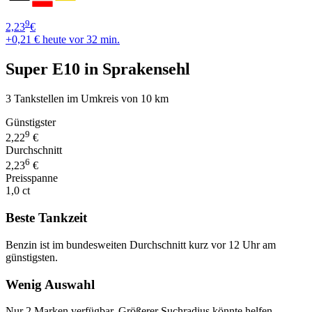
9
2,23
€
+0,21 €
heute vor 32 min.
Super E10 in Sprakensehl
3 Tankstellen im Umkreis von 10 km
Günstigster
9
2,22
€
Durchschnitt
6
2,23
€
Preisspanne
1,0 ct
Beste Tankzeit
Benzin ist im bundesweiten Durchschnitt kurz vor 12 Uhr am
günstigsten.
Wenig Auswahl
Nur 2 Marken verfügbar. Größerer Suchradius könnte helfen.