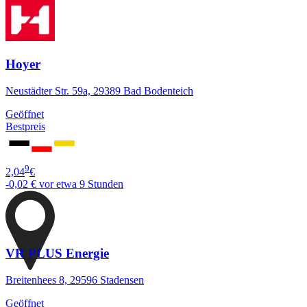
Hoyer
Neustädter Str. 59a, 29389 Bad Bodenteich
Geöffnet
Bestpreis
9
2,04
€
-0,02 €
vor etwa 9 Stunden
VR PLUS Energie
Breitenhees 8, 29596 Stadensen
Geöffnet