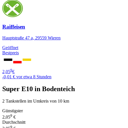
Raiffeisen
Hauptstraße 47 a, 29559 Wieren
Geöffnet
Bestpreis
9
2,05
€
-0,01 €
vor etwa 8 Stunden
Super E10 in Bodenteich
2 Tankstellen im Umkreis von 10 km
Günstigster
9
2,05
€
Durchschnitt
9