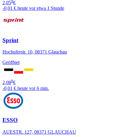
9
2,05
€
-0,01 €
heute vor etwa 1 Stunde
Sprint
Hochuferstr. 10, 08371 Glauchau
Geöffnet
9
2,08
€
-0,01 €
heute vor 6 min.
ESSO
AUESTR. 127, 08371 GLAUCHAU