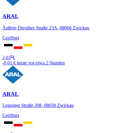
ARAL
Äußere Dresdner Straße 23A, 08066 Zwickau
Geöffnet
9
2,03
€
-0,01 €
heute vor etwa 2 Stunden
ARAL
Leipziger Straße 208, 08058 Zwickau
Geöffnet