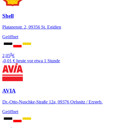
Shell
Platanenstr. 2, 09356 St. Egidien
Geöffnet
9
2,05
€
-0,01 €
heute vor etwa 1 Stunde
AVIA
Dr.-Otto-Nuschke-Straße 12a, 09376 Oelsnitz / Erzgeb.
Geöffnet