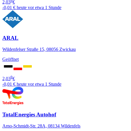
9
2,03
€
-0,01 €
heute vor etwa 1 Stunde
ARAL
Wildenfelser Straße 15, 08056 Zwickau
Geöffnet
9
2,03
€
-0,01 €
heute vor etwa 1 Stunde
TotalEnergies Autohof
Arno-Schmidt-Str. 28A, 08134 Wildenfels