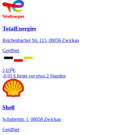
TotalEnergies
Reichenbacher Str. 115, 08056 Zwickau
Geöffnet
9
2,03
€
-0,01 €
heute vor etwa 2 Stunden
Shell
Schubertstr. 1, 08058 Zwickau
Geöffnet