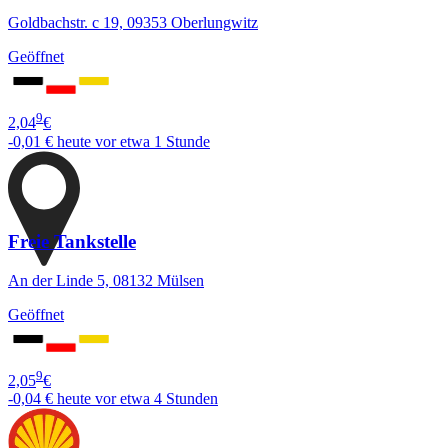
Goldbachstr. c 19, 09353 Oberlungwitz
Geöffnet
9
2,04
€
-0,01 €
heute vor etwa 1 Stunde
Freie Tankstelle
An der Linde 5, 08132 Mülsen
Geöffnet
9
2,05
€
-0,04 €
heute vor etwa 4 Stunden