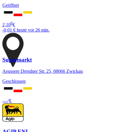
Geöffnet
9
2,10
€
-0,01 €
heute vor 26 min.
Supermarkt
Aeussere Dresdner Str. 25, 08066 Zwickau
Geschlossen
-
-,--
€
AGIP ENI