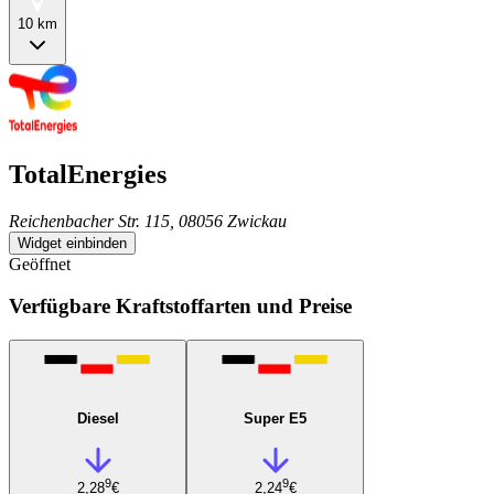
10 km
TotalEnergies
Reichenbacher Str. 115, 08056 Zwickau
Widget einbinden
Geöffnet
Verfügbare Kraftstoffarten und Preise
Diesel
Super E5
9
9
2,28
€
2,24
€