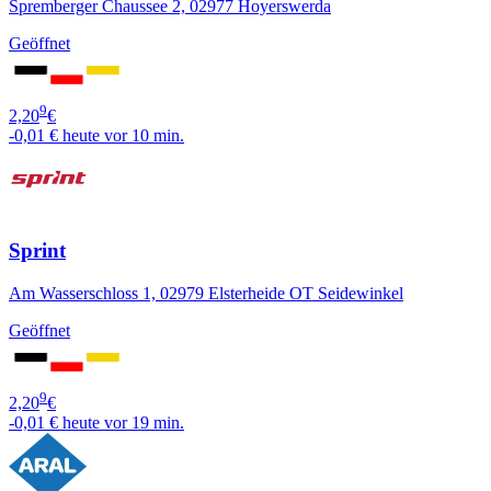
Spremberger Chaussee 2, 02977 Hoyerswerda
Geöffnet
9
2,20
€
-0,01 €
heute vor 10 min.
Sprint
Am Wasserschloss 1, 02979 Elsterheide OT Seidewinkel
Geöffnet
9
2,20
€
-0,01 €
heute vor 19 min.