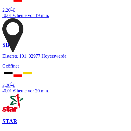
9
2,20
€
-0,01 €
heute vor 19 min.
SB
Elsterstr. 101, 02977 Hoyerswerda
Geöffnet
9
2,20
€
-0,01 €
heute vor 20 min.
STAR