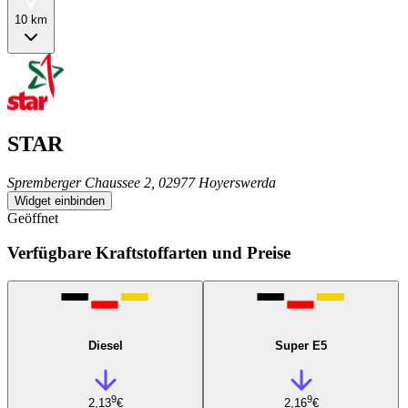
10 km
STAR
Spremberger Chaussee 2, 02977 Hoyerswerda
Widget einbinden
Geöffnet
Verfügbare Kraftstoffarten und Preise
Diesel
Super E5
9
9
2,13
€
2,16
€