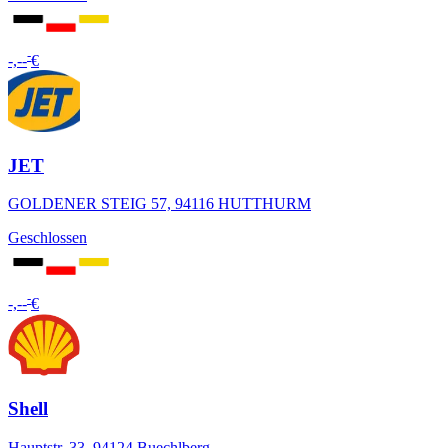
-
-,--
€
JET
GOLDENER STEIG 57, 94116 HUTTHURM
Geschlossen
-
-,--
€
Shell
Hauptstr. 33, 94124 Buechlberg