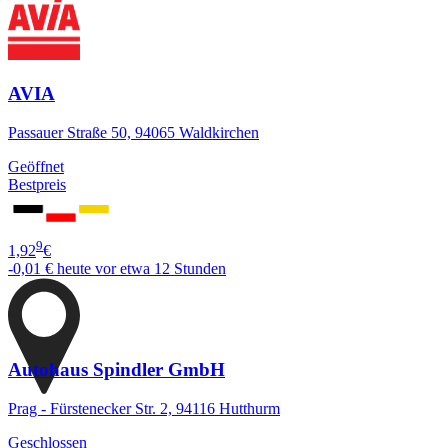
AVIA
Passauer Straße 50, 94065 Waldkirchen
Geöffnet
Bestpreis
9
1,92
€
-0,01 €
heute vor etwa 12 Stunden
Autohaus Spindler GmbH
Prag - Fürstenecker Str. 2, 94116 Hutthurm
Geschlossen