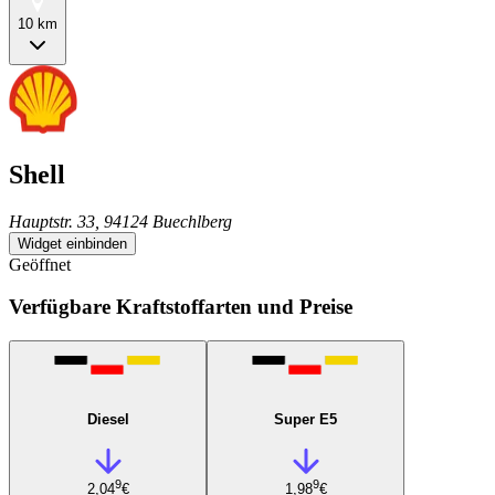
10 km
Shell
Hauptstr. 33, 94124 Buechlberg
Widget einbinden
Geöffnet
Verfügbare Kraftstoffarten und Preise
Diesel
Super E5
9
9
2,04
€
1,98
€