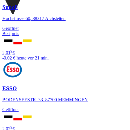
Sunoil
Hochstrasse 60, 88317 Aichstetten
Geöffnet
Bestpreis
9
2,01
€
-0,02 €
heute vor 21 min.
ESSO
BODENSEESTR. 33, 87700 MEMMINGEN
Geöffnet
9
2,02
€