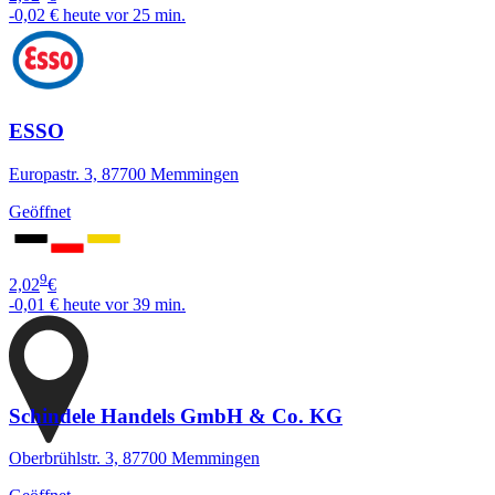
-0,02 €
heute vor 25 min.
ESSO
Europastr. 3, 87700 Memmingen
Geöffnet
9
2,02
€
-0,01 €
heute vor 39 min.
Schindele Handels GmbH & Co. KG
Oberbrühlstr. 3, 87700 Memmingen