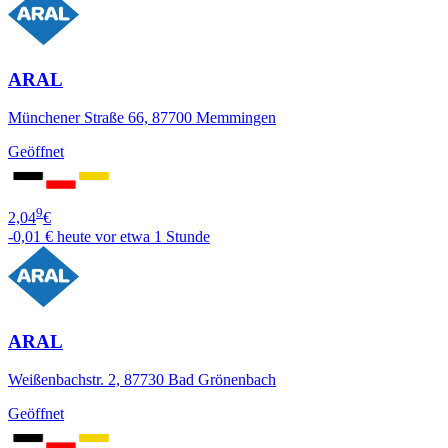
ARAL
Münchener Straße 66, 87700 Memmingen
Geöffnet
9
2,04
€
-0,01 €
heute vor etwa 1 Stunde
ARAL
Weißenbachstr. 2, 87730 Bad Grönenbach
Geöffnet