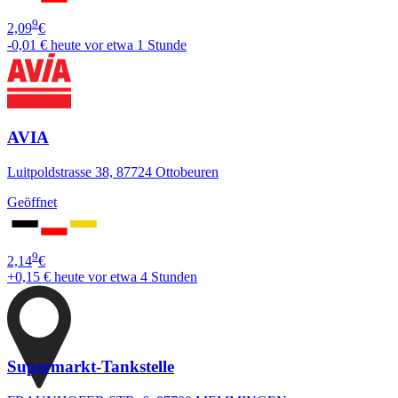
9
2,09
€
-0,01 €
heute vor etwa 1 Stunde
AVIA
Luitpoldstrasse 38, 87724 Ottobeuren
Geöffnet
9
2,14
€
+0,15 €
heute vor etwa 4 Stunden
Supermarkt-Tankstelle