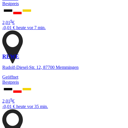
Bestpreis
9
2,01
€
-0,01 €
heute vor 7 min.
REWE
Rudolf-Diesel-Str. 12, 87700 Memmingen
Geöffnet
Bestpreis
9
2,01
€
-0,01 €
heute vor 35 min.