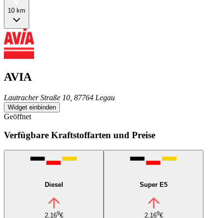
10 km
AVIA
Lautracher Straße 10, 87764 Legau
Widget einbinden
Geöffnet
Verfügbare Kraftstoffarten und Preise
Diesel
Super E5
9
9
2,16
€
2,16
€