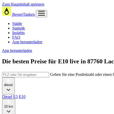
Zum Hauptinhalt springen
BesserTanken
Städte
Statistik
Insights
FAQ
App herunterladen
App herunterladen
Die besten Preise für E10
live in
87760 La
Geben Sie eine Postleitzahl oder einen
diesel
Diesel
E5
E10
10 km