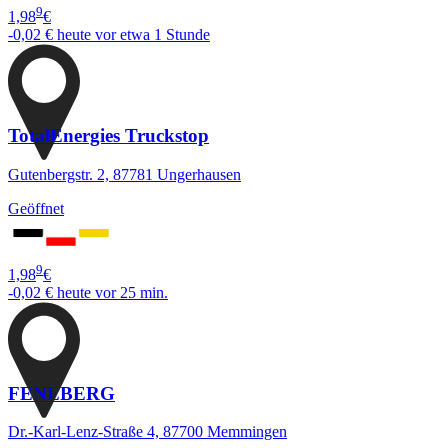
9
1,98
€
-0,02 €
heute vor etwa 1 Stunde
TotalEnergies Truckstop
Gutenbergstr. 2, 87781 Ungerhausen
Geöffnet
9
1,98
€
-0,02 €
heute vor 25 min.
FENEBERG
Dr.-Karl-Lenz-Straße 4, 87700 Memmingen