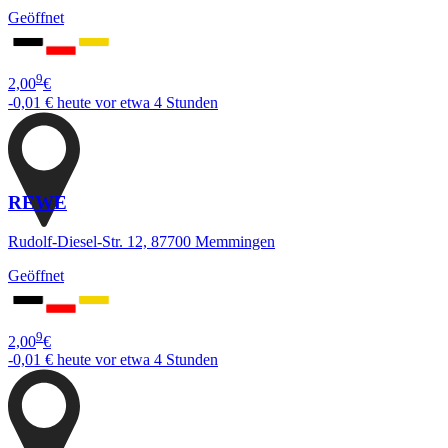
Geöffnet
9
2,00
€
-0,01 €
heute vor etwa 4 Stunden
REWE
Rudolf-Diesel-Str. 12, 87700 Memmingen
Geöffnet
9
2,00
€
-0,01 €
heute vor etwa 4 Stunden