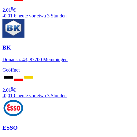
9
2,01
€
-0,01 €
heute vor etwa 3 Stunden
BK
Donaustr. 43, 87700 Memmingen
Geöffnet
9
2,01
€
-0,01 €
heute vor etwa 3 Stunden
ESSO