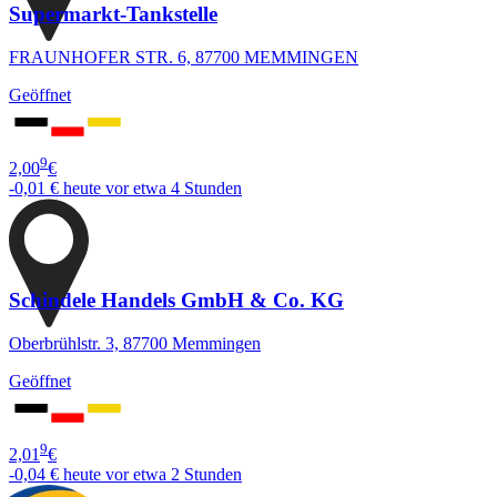
Supermarkt-Tankstelle
FRAUNHOFER STR. 6, 87700 MEMMINGEN
Geöffnet
9
2,00
€
-0,01 €
heute vor etwa 4 Stunden
Schindele Handels GmbH & Co. KG
Oberbrühlstr. 3, 87700 Memmingen
Geöffnet
9
2,01
€
-0,04 €
heute vor etwa 2 Stunden