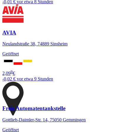
-0,01 €
vor etwa 8 Stunden
AVIA
Neulandstraße 38, 74889 Sinsheim
Geöffnet
9
2,09
€
-0,02 €
vor etwa 9 Stunden
Freie Automatentankstelle
Gottlieb-Daimler-Str. 14, 75050 Gemmingen
Geöffnet