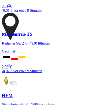
9
2,01
€
-0,01 €
vor etwa 9 Stunden
Markenfreie TS
Reihener Str. 24, 74930 Ittlingen
Geöffnet
9
2,08
€
-0,02 €
vor etwa 9 Stunden
HEM
Steinsfurter Str. 75, 74889 Sinsheim