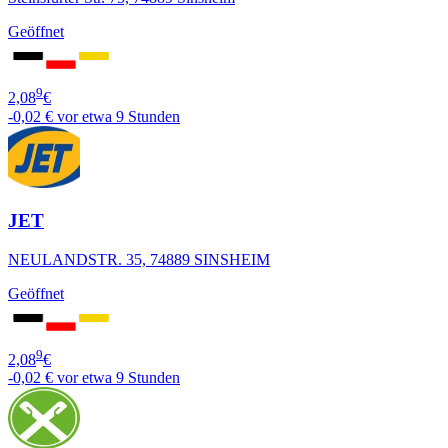
Geöffnet
9
2,08
€
-0,02 €
vor etwa 9 Stunden
JET
NEULANDSTR. 35, 74889 SINSHEIM
Geöffnet
9
2,08
€
-0,02 €
vor etwa 9 Stunden