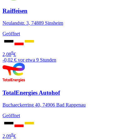
Raiffeisen
Neulandstr. 3, 74889 Sinsheim
Geöffnet
9
2,08
€
-0,02 €
vor etwa 9 Stunden
TotalEnergies Autohof
Buchaeckerring 40, 74906 Bad Rappenau
Geöffnet
9
2,09
€