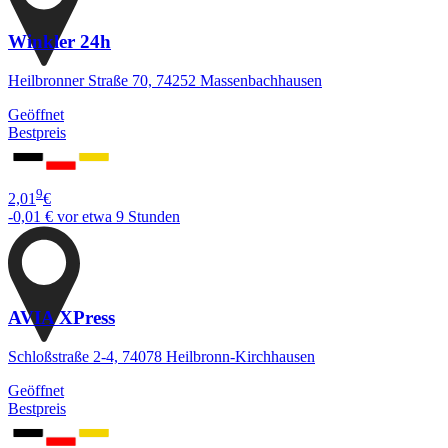
Winkler 24h
Heilbronner Straße 70, 74252 Massenbachhausen
Geöffnet
Bestpreis
9
2,01
€
-0,01 €
vor etwa 9 Stunden
AVIA XPress
Schloßstraße 2-4, 74078 Heilbronn-Kirchhausen
Geöffnet
Bestpreis