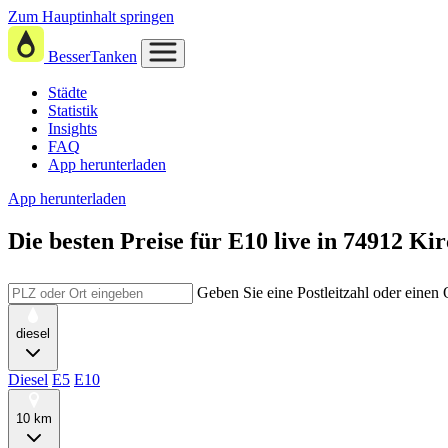
Zum Hauptinhalt springen
BesserTanken
Städte
Statistik
Insights
FAQ
App herunterladen
App herunterladen
Die besten Preise für E10
live in
74912 Kir
Geben Sie eine Postleitzahl oder einen
diesel
Diesel
E5
E10
10 km