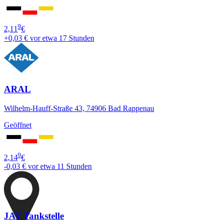
9
2,11
€
+0,03 €
vor etwa 17 Stunden
ARAL
Wilhelm-Hauff-Straße 43, 74906 Bad Rappenau
Geöffnet
9
2,14
€
-0,03 €
vor etwa 11 Stunden
JAY Tankstelle