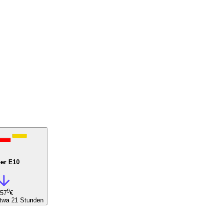
er E10
9
,57
€
etwa 21 Stunden