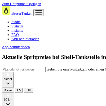
Zum Hauptinhalt springen
BesserTanken
Städte
Statistik
Insights
FAQ
App herunterladen
App herunterladen
Aktuelle Spritpreise
bei
Shell-Tankstelle i
Geben Sie eine Postleitzahl oder einen
diesel
Diesel
E5
E10
10 km