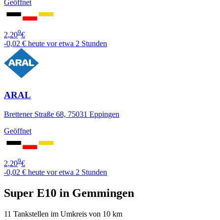
Geöffnet
9
2,20
€
-0,02 €
heute vor etwa 2 Stunden
ARAL
Brettener Straße 68, 75031 Eppingen
Geöffnet
9
2,20
€
-0,02 €
heute vor etwa 2 Stunden
Super E10 in Gemmingen
11 Tankstellen im Umkreis von 10 km