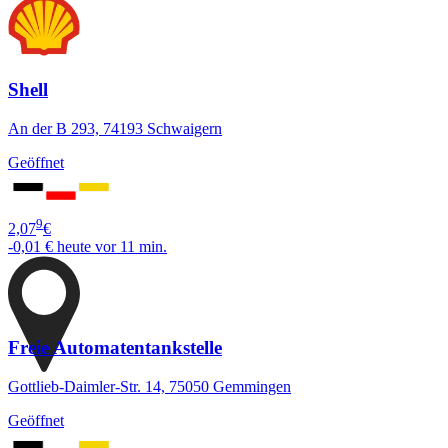
Shell
An der B 293, 74193 Schwaigern
Geöffnet
9
2,07
€
-0,01 €
heute vor 11 min.
Freie Automatentankstelle
Gottlieb-Daimler-Str. 14, 75050 Gemmingen
Geöffnet