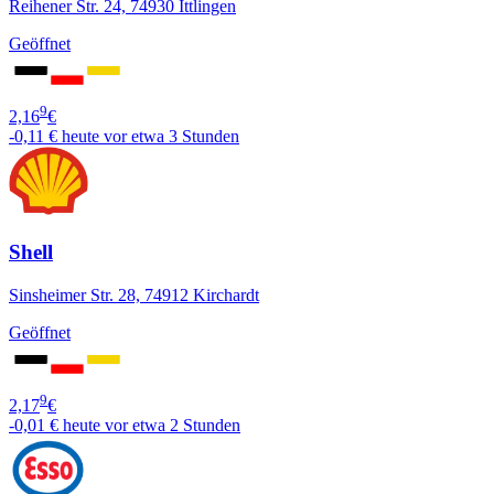
Reihener Str. 24, 74930 Ittlingen
Geöffnet
9
2,16
€
-0,11 €
heute vor etwa 3 Stunden
Shell
Sinsheimer Str. 28, 74912 Kirchardt
Geöffnet
9
2,17
€
-0,01 €
heute vor etwa 2 Stunden