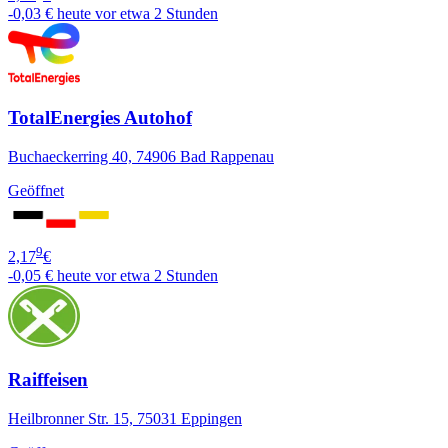
-0,03 €
heute vor etwa 2 Stunden
TotalEnergies Autohof
Buchaeckerring 40, 74906 Bad Rappenau
Geöffnet
9
2,17
€
-0,05 €
heute vor etwa 2 Stunden
Raiffeisen
Heilbronner Str. 15, 75031 Eppingen