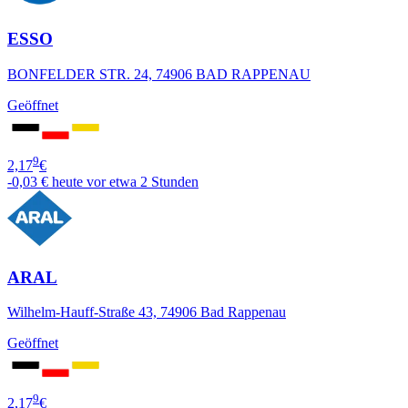
ESSO
BONFELDER STR. 24, 74906 BAD RAPPENAU
Geöffnet
9
2,17
€
-0,03 €
heute vor etwa 2 Stunden
ARAL
Wilhelm-Hauff-Straße 43, 74906 Bad Rappenau
Geöffnet
9
2,17
€