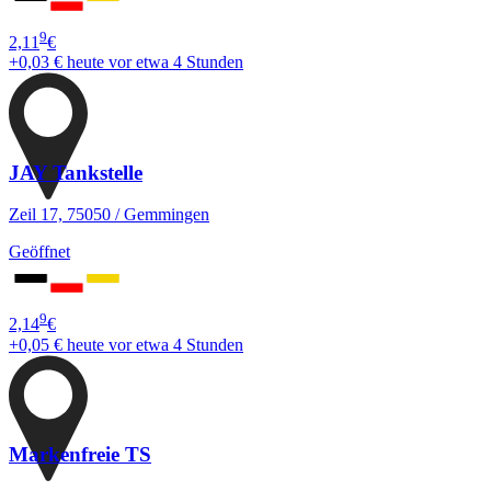
9
2,11
€
+0,03 €
heute vor etwa 4 Stunden
JAY Tankstelle
Zeil 17, 75050 / Gemmingen
Geöffnet
9
2,14
€
+0,05 €
heute vor etwa 4 Stunden
Markenfreie TS