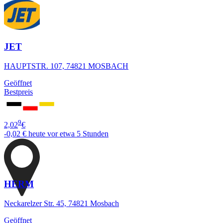
JET
HAUPTSTR. 107, 74821 MOSBACH
Geöffnet
Bestpreis
9
2,02
€
-0,02 €
heute vor etwa 5 Stunden
HERM
Neckarelzer Str. 45, 74821 Mosbach
Geöffnet