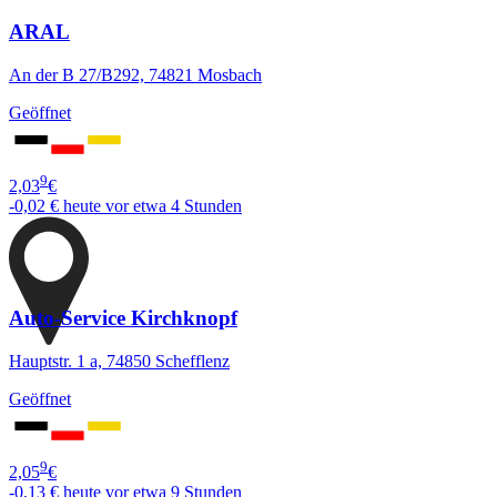
ARAL
An der B 27/B292, 74821 Mosbach
Geöffnet
9
2,03
€
-0,02 €
heute vor etwa 4 Stunden
Auto-Service Kirchknopf
Hauptstr. 1 a, 74850 Schefflenz
Geöffnet
9
2,05
€
-0,13 €
heute vor etwa 9 Stunden