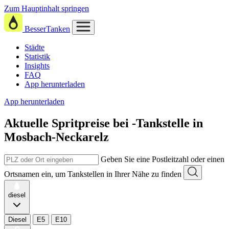
Zum Hauptinhalt springen
BesserTanken
Städte
Statistik
Insights
FAQ
App herunterladen
App herunterladen
Aktuelle Spritpreise
bei
-Tankstelle in
Mosbach-Neckarelz
Geben Sie eine Postleitzahl oder einen
Ortsnamen ein, um Tankstellen in Ihrer Nähe zu finden
diesel
Diesel
E5
E10