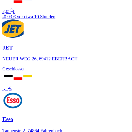
9
2,05
€
-0,03 €
vor etwa 10 Stunden
JET
NEUER WEG 26, 69412 EBERBACH
Geschlossen
-
-,--
€
Esso
Tannenstr. 2, 74864 Fahrenbach