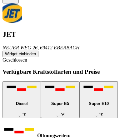
JET
NEUER WEG 26, 69412 EBERBACH
Widget einbinden
Geschlossen
Verfügbare Kraftstoffarten und Preise
Diesel
Super E5
Super E10
-
-
-
-,--
€
-,--
€
-,--
€
Öffnungszeiten: