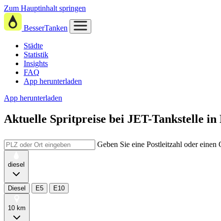
Zum Hauptinhalt springen
BesserTanken
Städte
Statistik
Insights
FAQ
App herunterladen
App herunterladen
Aktuelle Spritpreise
bei
JET-Tankstelle 
Geben Sie eine Postleitzahl oder einen
diesel
Diesel
E5
E10
10 km