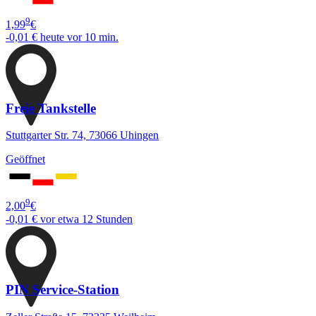
9
1,99
€
-0,01 €
heute vor 10 min.
Freie Tankstelle
Stuttgarter Str. 74, 73066 Uhingen
Geöffnet
9
2,00
€
-0,01 €
vor etwa 12 Stunden
PIN Service-Station