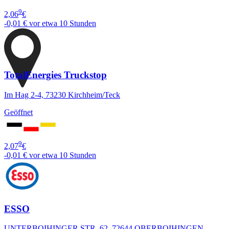
9
2,06
€
-0,01 €
vor etwa 10 Stunden
TotalEnergies Truckstop
Im Hag 2-4, 73230 Kirchheim/Teck
Geöffnet
9
2,07
€
-0,01 €
vor etwa 10 Stunden
ESSO
UNTERBOIHINGER STR. 62, 72644 OBERBOIHINGEN