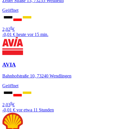
Zeller Straße 15, 73235 Weilheim
Geöffnet
9
2,02
€
-0,01 €
heute vor 15 min.
AVIA
Bahnhofstraße 10, 73240 Wendlingen
Geöffnet
9
2,03
€
-0,01 €
vor etwa 11 Stunden