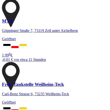
MTB
Göppinger Straße 7, 73119 Zell unter Aichelberg
Geöffnet
9
1,99
€
-0,01 €
vor etwa 11 Stunden
Freie Tankstelle Weilheim-Teck
Carl-Benz Strasse 6, 73235 Weilheim-Teck
Geöffnet