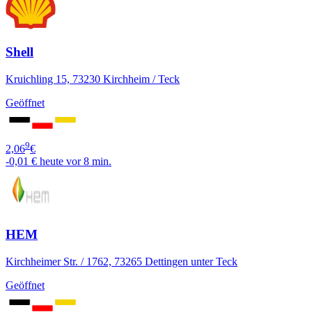
Shell
Kruichling 15, 73230 Kirchheim / Teck
Geöffnet
9
2,06
€
-0,01 €
heute vor 8 min.
HEM
Kirchheimer Str. / 1762, 73265 Dettingen unter Teck
Geöffnet