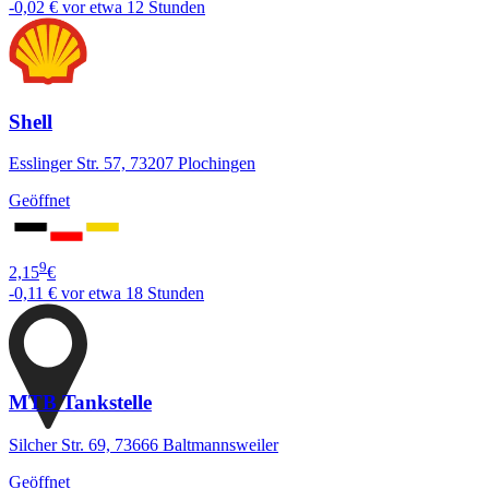
-0,02 €
vor etwa 12 Stunden
Shell
Esslinger Str. 57, 73207 Plochingen
Geöffnet
9
2,15
€
-0,11 €
vor etwa 18 Stunden
MTB Tankstelle
Silcher Str. 69, 73666 Baltmannsweiler
Geöffnet