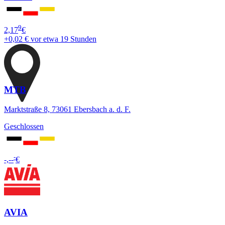
9
2,17
€
+0,02 €
vor etwa 19 Stunden
MTB
Marktstraße 8, 73061 Ebersbach a. d. F.
Geschlossen
-
-,--
€
AVIA