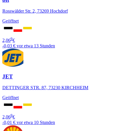
Rosswälder Str. 2, 73269 Hochdorf
Geöffnet
9
2,06
€
-0,03 €
vor etwa 13 Stunden
JET
DETTINGER STR. 87, 73230 KIRCHHEIM
Geöffnet
9
2,06
€
-0,01 €
vor etwa 10 Stunden