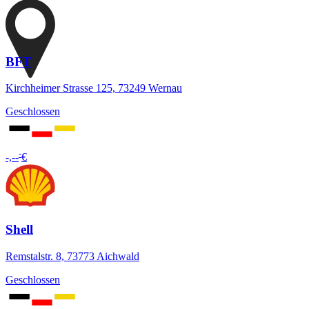
BFT
Kirchheimer Strasse 125, 73249 Wernau
Geschlossen
-
-,--
€
Shell
Remstalstr. 8, 73773 Aichwald
Geschlossen