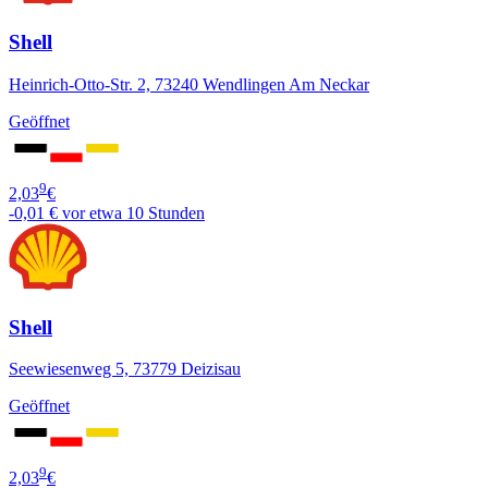
Shell
Heinrich-Otto-Str. 2, 73240 Wendlingen Am Neckar
Geöffnet
9
2,03
€
-0,01 €
vor etwa 10 Stunden
Shell
Seewiesenweg 5, 73779 Deizisau
Geöffnet
9
2,03
€