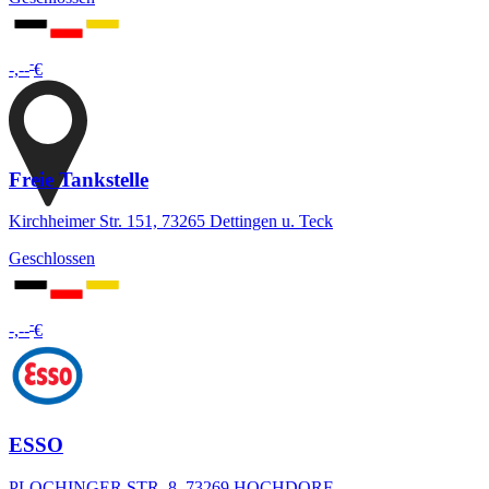
-
-,--
€
Freie Tankstelle
Kirchheimer Str. 151, 73265 Dettingen u. Teck
Geschlossen
-
-,--
€
ESSO
PLOCHINGER STR. 8, 73269 HOCHDORF