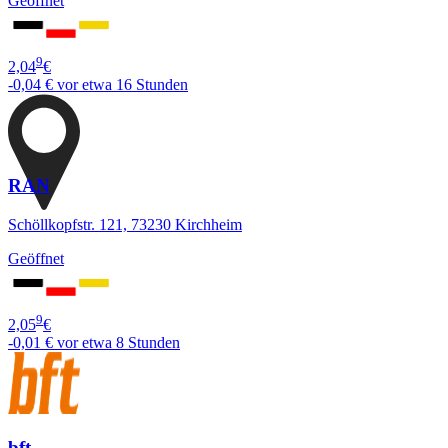
Geöffnet
9
2,04
€
-0,04 €
vor etwa 16 Stunden
RAN
Schöllkopfstr. 121, 73230 Kirchheim
Geöffnet
9
2,05
€
-0,01 €
vor etwa 8 Stunden
bft