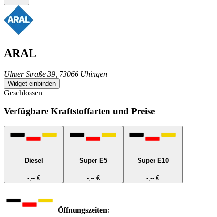
ARAL
Ulmer Straße 39, 73066 Uhingen
Widget einbinden
Geschlossen
Verfügbare Kraftstoffarten und Preise
Diesel
Super E5
Super E10
-
-
-
-,--
€
-,--
€
-,--
€
Öffnungszeiten: