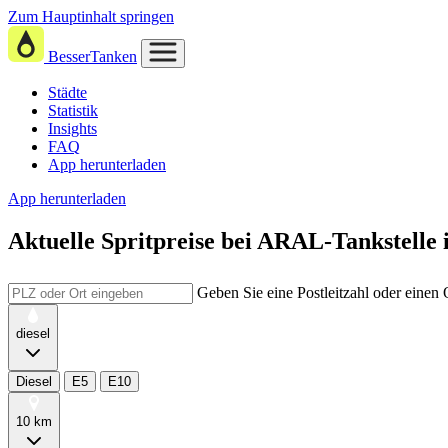
Zum Hauptinhalt springen
BesserTanken
Städte
Statistik
Insights
FAQ
App herunterladen
App herunterladen
Aktuelle Spritpreise
bei
ARAL-Tankstelle 
Geben Sie eine Postleitzahl oder einen
diesel
Diesel
E5
E10
10 km