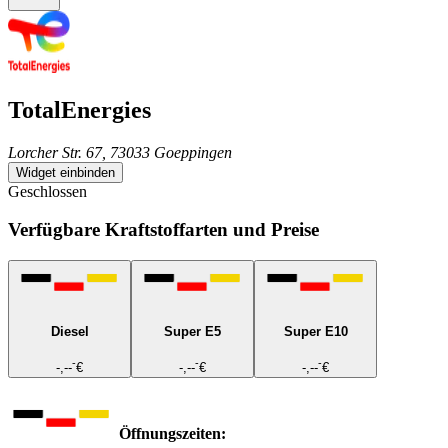
TotalEnergies
Lorcher Str. 67, 73033 Goeppingen
Widget einbinden
Geschlossen
Verfügbare Kraftstoffarten und Preise
Diesel
Super E5
Super E10
-
-
-
-,--
€
-,--
€
-,--
€
Öffnungszeiten: