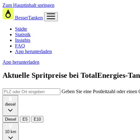
Zum Hauptinhalt springen
BesserTanken
Städte
Statistik
Insights
FAQ
App herunterladen
App herunterladen
Aktuelle Spritpreise
bei
TotalEnergies-Tan
Geben Sie eine Postleitzahl oder einen
diesel
Diesel
E5
E10
10 km