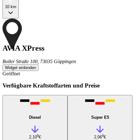
10 km
AVIA XPress
Boller Straße 100, 73035 Göppingen
Widget einbinden
Geöffnet
Verfügbare Kraftstoffarten und Preise
Diesel
Super E5
9
9
2,10
€
2,06
€