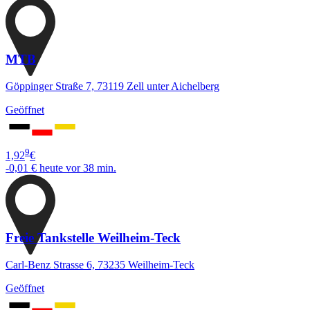
MTB
Göppinger Straße 7, 73119 Zell unter Aichelberg
Geöffnet
9
1,92
€
-0,01 €
heute vor 38 min.
Freie Tankstelle Weilheim-Teck
Carl-Benz Strasse 6, 73235 Weilheim-Teck
Geöffnet