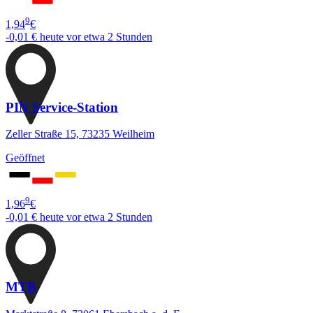
9
1,94
€
-0,01 €
heute vor etwa 2 Stunden
PIN Service-Station
Zeller Straße 15, 73235 Weilheim
Geöffnet
9
1,96
€
-0,01 €
heute vor etwa 2 Stunden
MTB