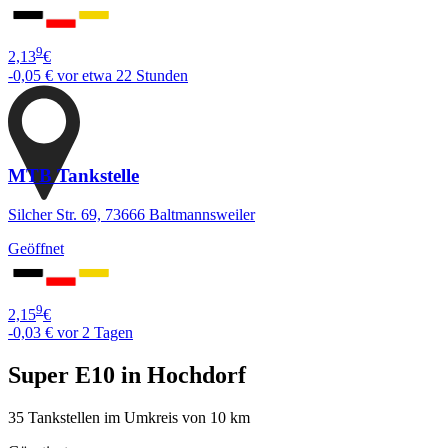
9
2,13
€
-0,05 €
vor etwa 22 Stunden
MTB Tankstelle
Silcher Str. 69, 73666 Baltmannsweiler
Geöffnet
9
2,15
€
-0,03 €
vor 2 Tagen
Super E10 in Hochdorf
35 Tankstellen im Umkreis von 10 km