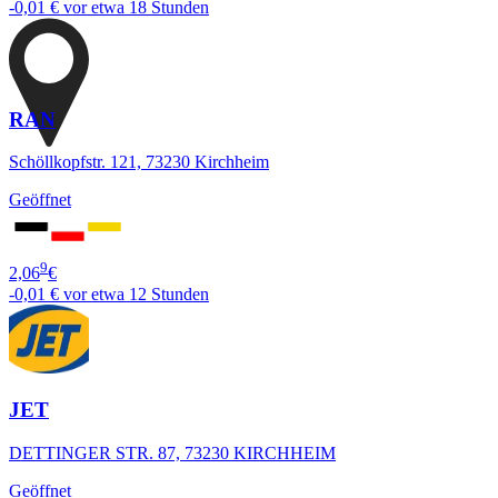
-0,01 €
vor etwa 18 Stunden
RAN
Schöllkopfstr. 121, 73230 Kirchheim
Geöffnet
9
2,06
€
-0,01 €
vor etwa 12 Stunden
JET
DETTINGER STR. 87, 73230 KIRCHHEIM
Geöffnet