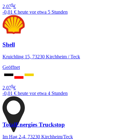
9
2,07
€
-0,01 €
heute vor etwa 5 Stunden
Shell
Kruichling 15, 73230 Kirchheim / Teck
Geöffnet
9
2,07
€
-0,01 €
heute vor etwa 4 Stunden
TotalEnergies Truckstop
Im Hag 2-4, 73230 Kirchheim/Teck