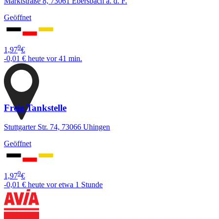
Marktstraße 8, 73061 Ebersbach a. d. F.
Geöffnet
9
1,97
€
-0,01 €
heute vor 41 min.
Freie Tankstelle
Stuttgarter Str. 74, 73066 Uhingen
Geöffnet
9
1,97
€
-0,01 €
heute vor etwa 1 Stunde