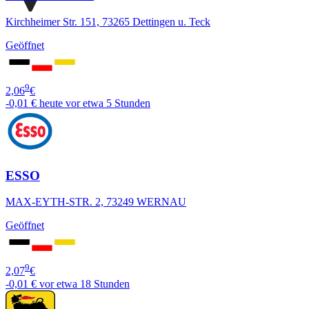
Kirchheimer Str. 151, 73265 Dettingen u. Teck
Geöffnet
9
2,06
€
-0,01 €
heute vor etwa 5 Stunden
ESSO
MAX-EYTH-STR. 2, 73249 WERNAU
Geöffnet
9
2,07
€
-0,01 €
vor etwa 18 Stunden