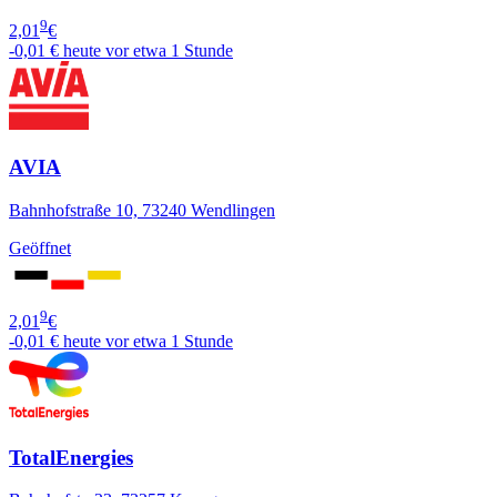
9
2,01
€
-0,01 €
heute vor etwa 1 Stunde
AVIA
Bahnhofstraße 10, 73240 Wendlingen
Geöffnet
9
2,01
€
-0,01 €
heute vor etwa 1 Stunde
TotalEnergies