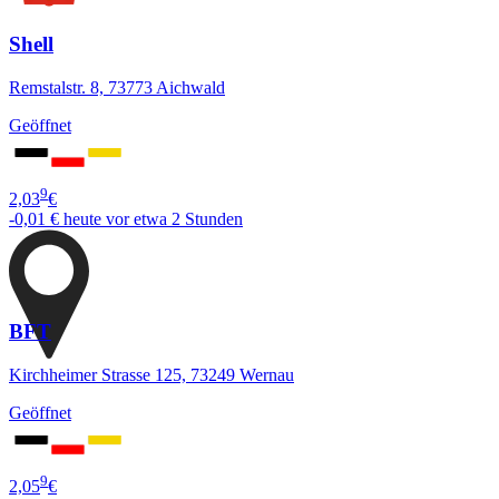
Shell
Remstalstr. 8, 73773 Aichwald
Geöffnet
9
2,03
€
-0,01 €
heute vor etwa 2 Stunden
BFT
Kirchheimer Strasse 125, 73249 Wernau
Geöffnet
9
2,05
€