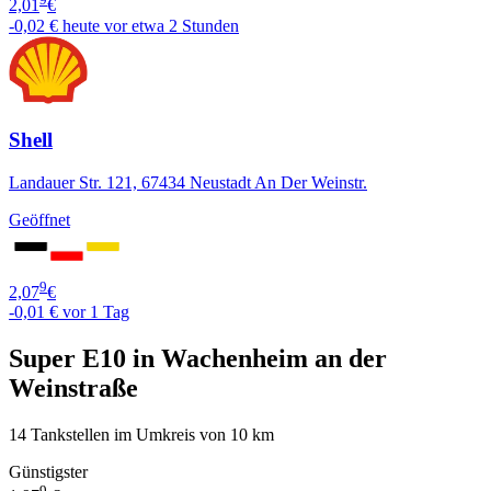
2,01
€
-0,02 €
heute vor etwa 2 Stunden
Shell
Landauer Str. 121, 67434 Neustadt An Der Weinstr.
Geöffnet
9
2,07
€
-0,01 €
vor 1 Tag
Super E10 in Wachenheim an der
Weinstraße
14 Tankstellen im Umkreis von 10 km
Günstigster
9