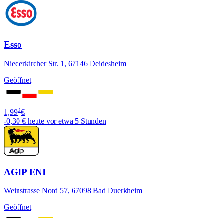
Esso
Niederkircher Str. 1, 67146 Deidesheim
Geöffnet
9
1,99
€
-0,30 €
heute vor etwa 5 Stunden
AGIP ENI
Weinstrasse Nord 57, 67098 Bad Duerkheim
Geöffnet