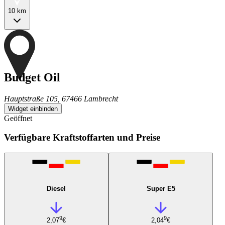
10 km
Budget Oil
Hauptstraße 105, 67466 Lambrecht
Widget einbinden
Geöffnet
Verfügbare Kraftstoffarten und Preise
Diesel
Super E5
9
9
2,07
€
2,04
€