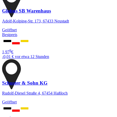
Globus SB Warenhaus
Adolf-Kolping-Str. 173, 67433 Neustadt
Geöffnet
Bestpreis
9
1,97
€
-0,01 €
vor etwa 12 Stunden
Schuster & Sohn KG
Rudolf-Diesel Straße 4, 67454 Haßloch
Geöffnet