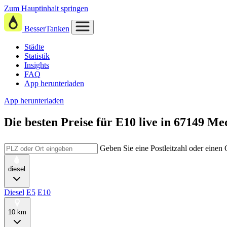
Zum Hauptinhalt springen
BesserTanken
Städte
Statistik
Insights
FAQ
App herunterladen
App herunterladen
Die besten Preise für E10
live in
67149 Me
Geben Sie eine Postleitzahl oder einen
diesel
Diesel
E5
E10
10 km