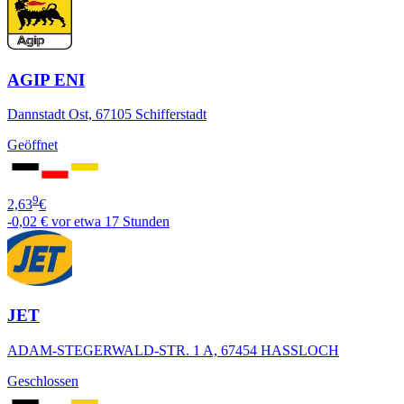
AGIP ENI
Dannstadt Ost, 67105 Schifferstadt
Geöffnet
9
2,63
€
-0,02 €
vor etwa 17 Stunden
JET
ADAM-STEGERWALD-STR. 1 A, 67454 HASSLOCH
Geschlossen