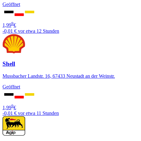
Geöffnet
9
1,99
€
-0,01 €
vor etwa 12 Stunden
Shell
Mussbacher Landstr. 16, 67433 Neustadt an der Weinstr.
Geöffnet
9
1,99
€
-0,01 €
vor etwa 11 Stunden