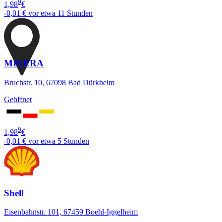
9
1,98
€
-0,01 €
vor etwa 11 Stunden
MINERA
Bruchstr. 10, 67098 Bad Dürkheim
Geöffnet
9
1,98
€
-0,01 €
vor etwa 5 Stunden
Shell
Eisenbahnstr. 101, 67459 Boehl-Iggelheim