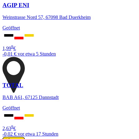
AGIP ENI
Weinstrasse Nord 57, 67098 Bad Duerkheim
Geöffnet
9
1,99
€
-0,01 €
vor etwa 5 Stunden
TOTAL
BAB A61, 67125 Dannstadt
Geöffnet
9
2,63
€
-0,02 €
vor etwa 17 Stunden