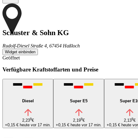
Schuster & Sohn KG
Rudolf-Diesel Straße 4, 67454 Haßloch
Widget einbinden
Geöffnet
Verfügbare Kraftstoffarten und Preise
Diesel
Super E5
Super E1
9
9
9
2,23
€
2,19
€
2,13
€
+0,15 €
heute vor 17 min.
+0,15 €
heute vor 17 min.
+0,15 €
heute vor