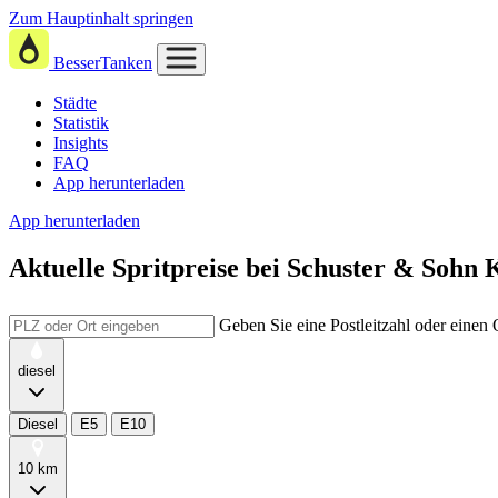
Zum Hauptinhalt springen
BesserTanken
Städte
Statistik
Insights
FAQ
App herunterladen
App herunterladen
Aktuelle Spritpreise
bei
Schuster & Sohn 
Geben Sie eine Postleitzahl oder einen
diesel
Diesel
E5
E10
10 km