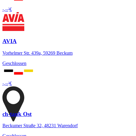
-
-,--
€
AVIA
Vorhelmer Str. 439a, 59269 Beckum
Geschlossen
-
-,--
€
ch-tank Ost
Beckumer Straße 32, 48231 Warendorf
Geschlossen