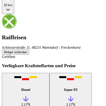
10 km
Raiffeisen
Schlosserstraße 11, 48231 Warendorf - Freckenhorst
Widget einbinden
Geöffnet
Verfügbare Kraftstoffarten und Preise
Diesel
Super E5
9
9
2,17
€
2,17
€