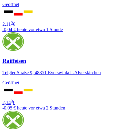
Geöffnet
9
2,11
€
-0,04 €
heute vor etwa 1 Stunde
Raiffeisen
Telgter Straße 9, 48351 Everswinkel -Alverskirchen
Geöffnet
9
2,14
€
-0,05 €
heute vor etwa 2 Stunden