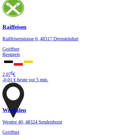
Raiffeisen
Raiffeisenstrasse 6, 48317 Drensteinfurt
Geöffnet
Bestpreis
9
2,07
€
-0,01 €
heute vor 5 min.
Westfalen
Westtor 40, 48324 Sendenhorst
Geöffnet