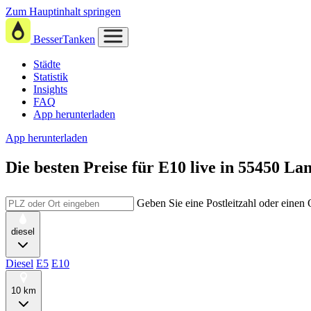
Zum Hauptinhalt springen
BesserTanken
Städte
Statistik
Insights
FAQ
App herunterladen
App herunterladen
Die besten Preise für E10
live in
55450 La
Geben Sie eine Postleitzahl oder einen
diesel
Diesel
E5
E10
10 km