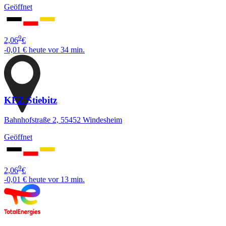
Geöffnet
9
2,06
€
-0,01 €
heute vor 34 min.
KFZ Stiebitz
Bahnhofstraße 2, 55452 Windesheim
Geöffnet
9
2,06
€
-0,01 €
heute vor 13 min.