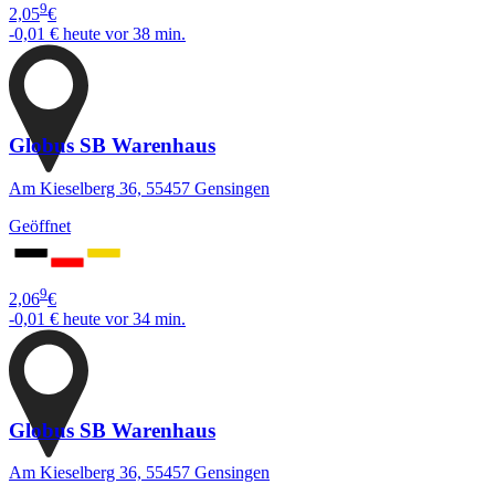
9
2,05
€
-0,01 €
heute vor 38 min.
Globus SB Warenhaus
Am Kieselberg 36, 55457 Gensingen
Geöffnet
9
2,06
€
-0,01 €
heute vor 34 min.
Globus SB Warenhaus
Am Kieselberg 36, 55457 Gensingen