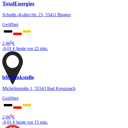
TotalEnergies
Schulth.-Kollei-Str. 23, 55411 Bingen
Geöffnet
9
2,06
€
-0,01 €
heute vor 22 min.
bft-Tankstelle
Michelinstraße 1, 55543 Bad Kreuznach
Geöffnet
9
2,06
€
-0,01 €
heute vor 15 min.