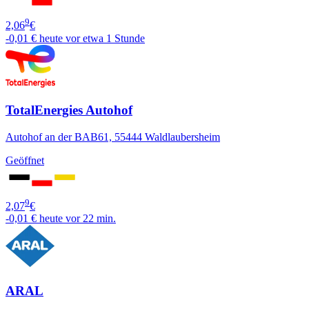
9
2,06
€
-0,01 €
heute vor etwa 1 Stunde
TotalEnergies Autohof
Autohof an der BAB61, 55444 Waldlaubersheim
Geöffnet
9
2,07
€
-0,01 €
heute vor 22 min.
ARAL