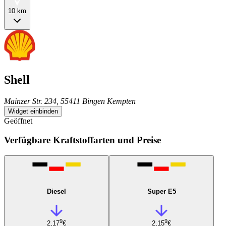
10 km
Shell
Mainzer Str. 234, 55411 Bingen Kempten
Widget einbinden
Geöffnet
Verfügbare Kraftstoffarten und Preise
Diesel
Super E5
9
9
2,17
€
2,15
€