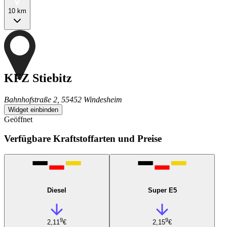
10 km
KFZ Stiebitz
Bahnhofstraße 2, 55452 Windesheim
Widget einbinden
Geöffnet
Verfügbare Kraftstoffarten und Preise
Diesel
Super E5
9
9
2,11
€
2,15
€