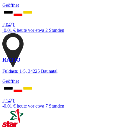
Geöffnet
9
2,04
€
-0,01 €
heute vor etwa 2 Stunden
RATIO
Fuldastr. 1-5, 34225 Baunatal
Geöffnet
9
2,14
€
-0,01 €
heute vor etwa 7 Stunden