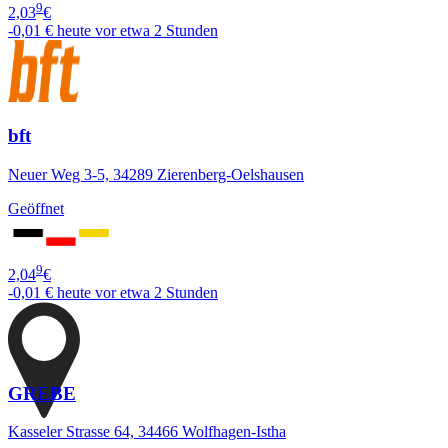
9
2,03
€
-0,01 €
heute vor etwa 2 Stunden
bft
Neuer Weg 3-5, 34289 Zierenberg-Oelshausen
Geöffnet
9
2,04
€
-0,01 €
heute vor etwa 2 Stunden
GREBE
Kasseler Strasse 64, 34466 Wolfhagen-Istha