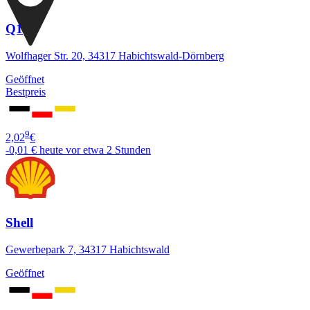
Q1
Wolfhager Str. 20, 34317 Habichtswald-Dörnberg
Geöffnet
Bestpreis
9
2,02
€
-0,01 €
heute vor etwa 2 Stunden
Shell
Gewerbepark 7, 34317 Habichtswald
Geöffnet