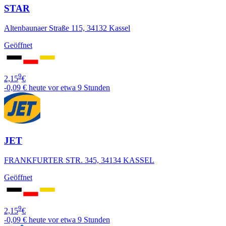
STAR
Altenbaunaer Straße 115, 34132 Kassel
Geöffnet
9
2,15
€
-0,09 €
heute vor etwa 9 Stunden
JET
FRANKFURTER STR. 345, 34134 KASSEL
Geöffnet
9
2,15
€
-0,09 €
heute vor etwa 9 Stunden