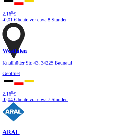
9
2,16
€
-0,01 €
heute vor etwa 8 Stunden
Westfalen
Knallhütter Str. 43, 34225 Baunatal
Geöffnet
9
2,16
€
-0,04 €
heute vor etwa 7 Stunden
ARAL