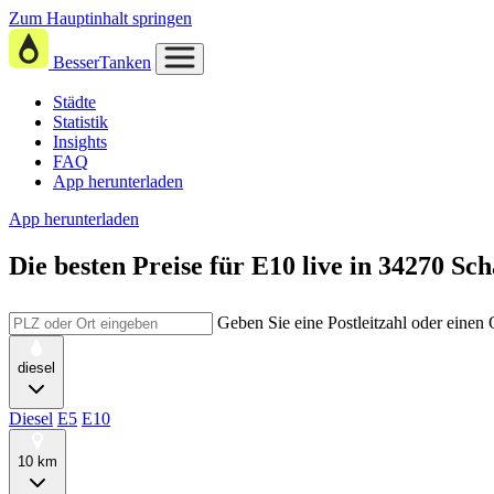
Zum Hauptinhalt springen
BesserTanken
Städte
Statistik
Insights
FAQ
App herunterladen
App herunterladen
Die besten Preise für E10
live in
34270 Sc
Geben Sie eine Postleitzahl oder einen
diesel
Diesel
E5
E10
10 km