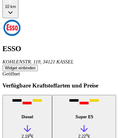
10 km
ESSO
KOHLENSTR. 119, 34121 KASSEL
Widget einbinden
Geöffnet
Verfügbare Kraftstoffarten und Preise
Diesel
Super E5
9
9
2,19
€
2,22
€