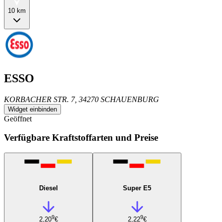
10 km
ESSO
KORBACHER STR. 7, 34270 SCHAUENBURG
Widget einbinden
Geöffnet
Verfügbare Kraftstoffarten und Preise
Diesel
Super E5
9
9
2,20
€
2,22
€