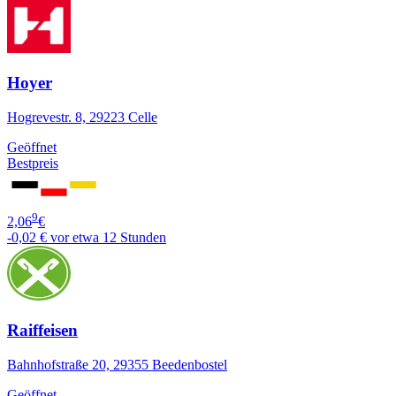
Hoyer
Hogrevestr. 8, 29223 Celle
Geöffnet
Bestpreis
9
2,06
€
-0,02 €
vor etwa 12 Stunden
Raiffeisen
Bahnhofstraße 20, 29355 Beedenbostel
Geöffnet