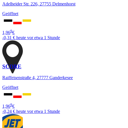
Adelheider Str. 226, 27755 Delmenhorst
Geöffnet
9
1,96
€
-0,31 €
heute vor etwa 1 Stunde
SCORE
Raiffeisenstraße 4, 27777 Ganderkesee
Geöffnet
9
1,96
€
-0,24 €
heute vor etwa 1 Stunde