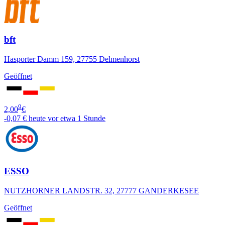
bft
Hasporter Damm 159, 27755 Delmenhorst
Geöffnet
9
2,00
€
-0,07 €
heute vor etwa 1 Stunde
ESSO
NUTZHORNER LANDSTR. 32, 27777 GANDERKESEE
Geöffnet