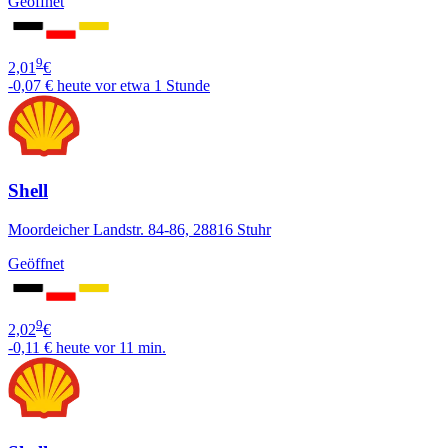
Geöffnet
9
2,01
€
-0,07 €
heute vor etwa 1 Stunde
Shell
Moordeicher Landstr. 84-86, 28816 Stuhr
Geöffnet
9
2,02
€
-0,11 €
heute vor 11 min.