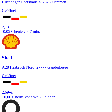
Huchtinger Heerstraße 4, 28259 Bremen
Geöffnet
9
2,13
€
-0,05 €
heute vor 7 min.
Shell
A28 Hasbruch Nord, 27777 Ganderkesee
Geöffnet
9
2,69
€
+0,06 €
heute vor etwa 2 Stunden