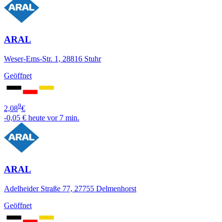
ARAL
Weser-Ems-Str. 1, 28816 Stuhr
Geöffnet
9
2,08
€
-0,05 €
heute vor 7 min.
ARAL
Adelheider Straße 77, 27755 Delmenhorst
Geöffnet