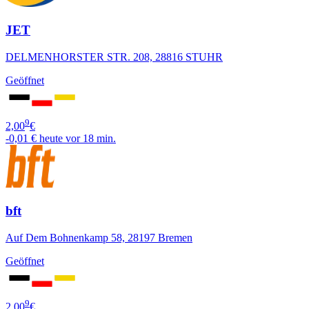
JET
DELMENHORSTER STR. 208, 28816 STUHR
Geöffnet
9
2,00
€
-0,01 €
heute vor 18 min.
bft
Auf Dem Bohnenkamp 58, 28197 Bremen
Geöffnet
9
2,00
€