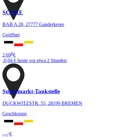
SCORE
BAB A 28, 27777 Ganderkesee
Geöffnet
9
2,69
€
-0,04 €
heute vor etwa 2 Stunden
Supermarkt-Tankstelle
DUCKWITZSTR. 55, 28199 BREMEN
Geschlossen
-
-,--
€