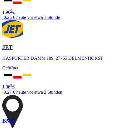
9
1,96
€
-0,26 €
heute vor etwa 1 Stunde
JET
HASPORTER DAMM 189, 27755 DELMENHORST
Geöffnet
9
1,96
€
-0,27 €
heute vor etwa 2 Stunden
BMÖ