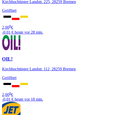
Kirchhuchtinger Landstr. 225, 28259 Bremen
Geöffnet
9
2,00
€
-0,01 €
heute vor 28 min.
OIL!
Kirchhuchtinger Landstr. 112, 28259 Bremen
Geöffnet
9
2,00
€
-0,01 €
heute vor 18 min.