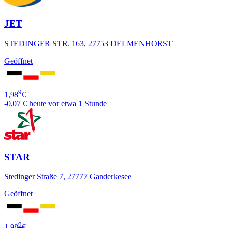
JET
STEDINGER STR. 163, 27753 DELMENHORST
Geöffnet
9
1,98
€
-0,07 €
heute vor etwa 1 Stunde
STAR
Stedinger Straße 7, 27777 Ganderkesee
Geöffnet
9
1,98
€