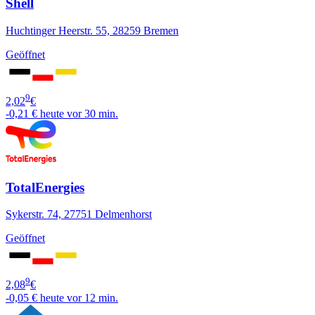
Shell
Huchtinger Heerstr. 55, 28259 Bremen
Geöffnet
9
2,02
€
-0,21 €
heute vor 30 min.
TotalEnergies
Sykerstr. 74, 27751 Delmenhorst
Geöffnet
9
2,08
€
-0,05 €
heute vor 12 min.