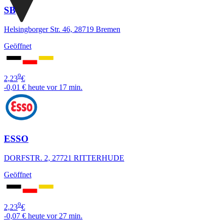
SB
Helsingborger Str. 46, 28719 Bremen
Geöffnet
9
2,23
€
-0,01 €
heute vor 17 min.
ESSO
DORFSTR. 2, 27721 RITTERHUDE
Geöffnet
9
2,23
€
-0,07 €
heute vor 27 min.