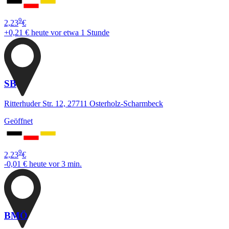
9
2,23
€
+0,21 €
heute vor etwa 1 Stunde
SB
Ritterhuder Str. 12, 27711 Osterholz-Scharmbeck
Geöffnet
9
2,23
€
-0,01 €
heute vor 3 min.
BMÖ