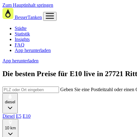
Zum Hauptinhalt springen
BesserTanken
Städte
Statistik
Insights
FAQ
App herunterladen
App herunterladen
Die besten Preise für E10
live in
27721 Rit
Geben Sie eine Postleitzahl oder einen
diesel
Diesel
E5
E10
10 km