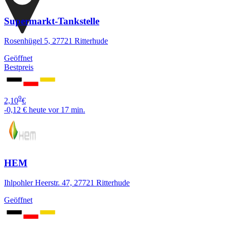
Supermarkt-Tankstelle
Rosenhügel 5, 27721 Ritterhude
Geöffnet
Bestpreis
9
2,10
€
-0,12 €
heute vor 17 min.
HEM
Ihlpohler Heerstr. 47, 27721 Ritterhude
Geöffnet