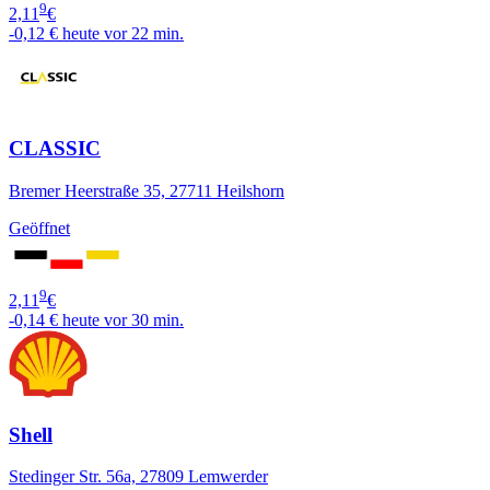
9
2,11
€
-0,12 €
heute vor 22 min.
CLASSIC
Bremer Heerstraße 35, 27711 Heilshorn
Geöffnet
9
2,11
€
-0,14 €
heute vor 30 min.
Shell
Stedinger Str. 56a, 27809 Lemwerder