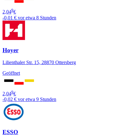
9
2,04
€
-0,01 €
vor etwa 8 Stunden
Hoyer
Lilienthaler Str. 15, 28870 Ottersberg
Geöffnet
9
2,04
€
-0,02 €
vor etwa 9 Stunden
ESSO