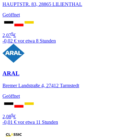
HAUPTSTR. 83, 28865 LILIENTHAL
Geöffnet
9
2,07
€
-0,02 €
vor etwa 8 Stunden
ARAL
Bremer Landstraße 4, 27412 Tarmstedt
Geöffnet
9
2,08
€
-0,01 €
vor etwa 11 Stunden